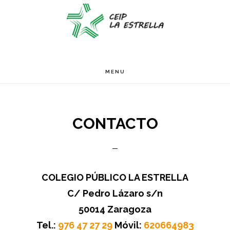
Ir
Ir
S
OF
al
al
C
contenido
pie
principal
de
MENU
página
CONTACTO
COLEGIO PÚBLICO LA ESTRELLA
C/ Pedro Lázaro s/n
50014 Zaragoza
Tel.:
976 47 27 29
Móvil:
620664983