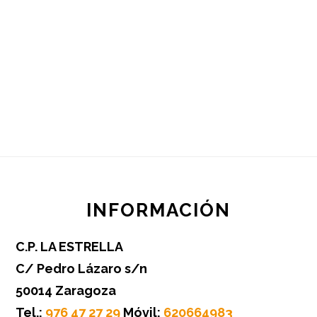
Footer
INFORMACIÓN
C.P. LA ESTRELLA
C/ Pedro Lázaro s/n
50014 Zaragoza
Tel.:
976 47 27 29
Móvil:
620664983