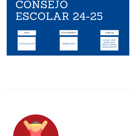
Barra
lateral
primaria