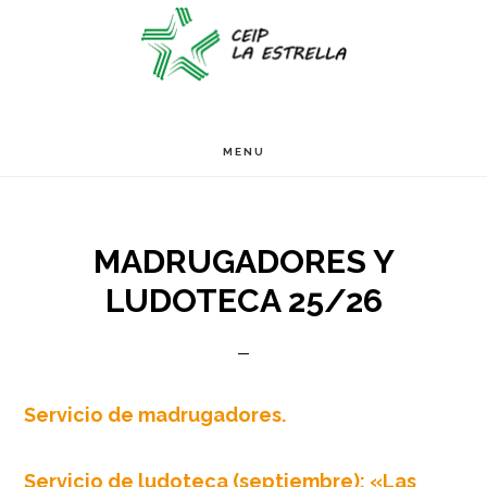
Ir
Ir
Ir
S
OF
al
a
al
C
contenido
la
pie
principal
barra
de
MENU
lateral
página
primaria
MADRUGADORES Y
LUDOTECA 25/26
Servicio de madrugadores.
Servicio de ludoteca (septiembre): «Las