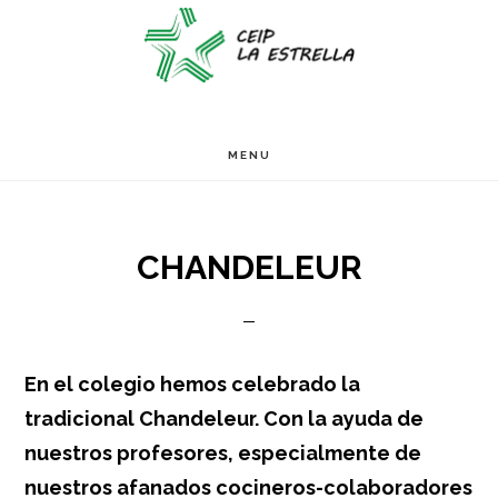
Ir
Ir
Ir
S
OF
al
a
al
C
contenido
la
pie
principal
barra
de
MENU
lateral
página
primaria
CHANDELEUR
En el colegio hemos celebrado la
tradicional Chandeleur. Con la ayuda de
nuestros profesores, especialmente de
nuestros afanados cocineros-colaboradores