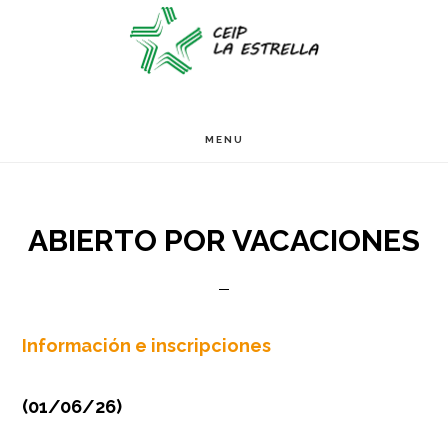
Ir
Ir
Ir
S
OF
al
a
al
C
contenido
la
pie
principal
barra
de
MENU
lateral
página
primaria
ABIERTO POR VACACIONES
Información e inscripciones
(01/06/26)