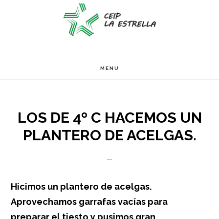
Ir
Ir
Ir
S
OF
al
a
al
C
contenido
la
pie
principal
barra
de
MENU
lateral
página
primaria
LOS DE 4º C HACEMOS UN
PLANTERO DE ACELGAS.
Hicimos un plantero de acelgas.
Aprovechamos garrafas vacías para
preparar el tiesto y pusimos gran