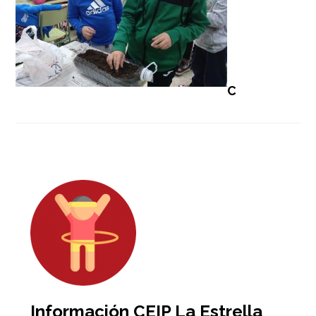
C
Barra
lateral
primaria
Información CEIP La Estrella