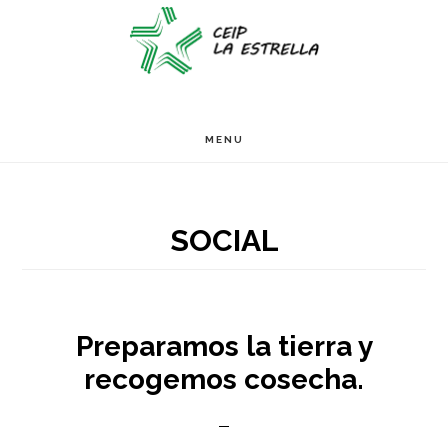
Ir
Ir
Ir
S
OF
al
a
al
C
contenido
la
pie
principal
barra
de
MENU
lateral
página
primaria
SOCIAL
Preparamos la tierra y
recogemos cosecha.